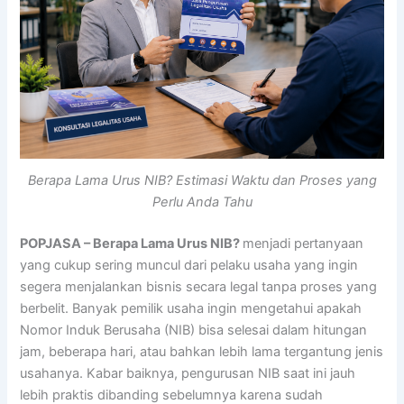
Berapa Lama Urus NIB? Estimasi Waktu dan Proses yang
Perlu Anda Tahu
POPJASA – Berapa Lama Urus NIB?
menjadi pertanyaan
yang cukup sering muncul dari pelaku usaha yang ingin
segera menjalankan bisnis secara legal tanpa proses yang
berbelit. Banyak pemilik usaha ingin mengetahui apakah
Nomor Induk Berusaha (NIB) bisa selesai dalam hitungan
jam, beberapa hari, atau bahkan lebih lama tergantung jenis
usahanya. Kabar baiknya, pengurusan NIB saat ini jauh
lebih praktis dibanding sebelumnya karena sudah