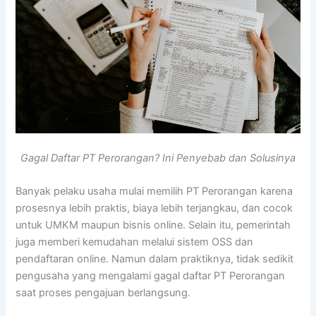
Gagal Daftar PT Perorangan? Ini Penyebab dan Solusinya
Banyak pelaku usaha mulai memilih PT Perorangan karena
prosesnya lebih praktis, biaya lebih terjangkau, dan cocok
untuk UMKM maupun bisnis online. Selain itu, pemerintah
juga memberi kemudahan melalui sistem OSS dan
pendaftaran online. Namun dalam praktiknya, tidak sedikit
pengusaha yang mengalami gagal daftar PT Perorangan
saat proses pengajuan berlangsung.