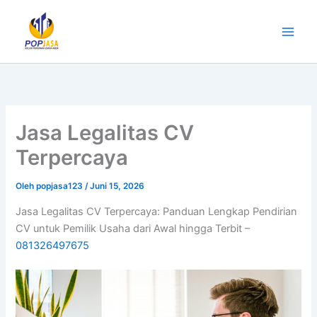
Lewati
ke
konten
Jasa Legalitas CV
Terpercaya
Oleh
popjasa123
/
Juni 15, 2026
Jasa Legalitas CV Terpercaya: Panduan Lengkap Pendirian
CV untuk Pemilik Usaha dari Awal hingga Terbit –
081326497675