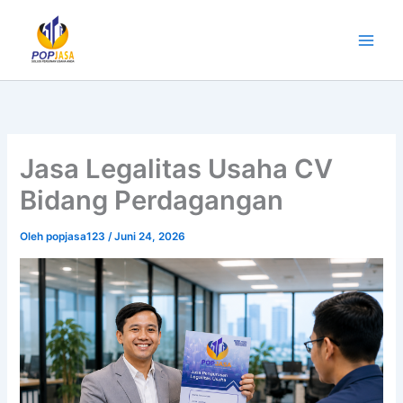
Lewati
ke
konten
Jasa Legalitas Usaha CV
Bidang Perdagangan
Oleh
popjasa123
/
Juni 24, 2026