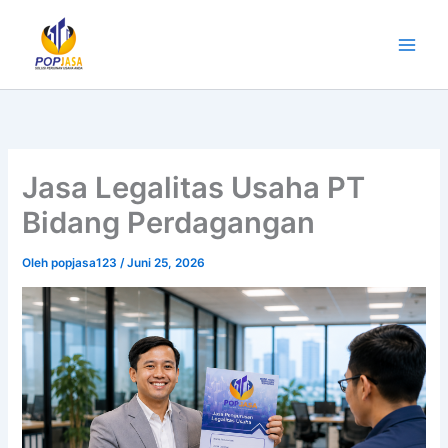
Lewati
ke
konten
Jasa Legalitas Usaha PT
Bidang Perdagangan
Oleh
popjasa123
/
Juni 25, 2026