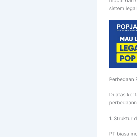
modal dan 
sistem lega
Perbedaan P
Di atas ker
perbedaanny
1. Struktur
PT biasa me