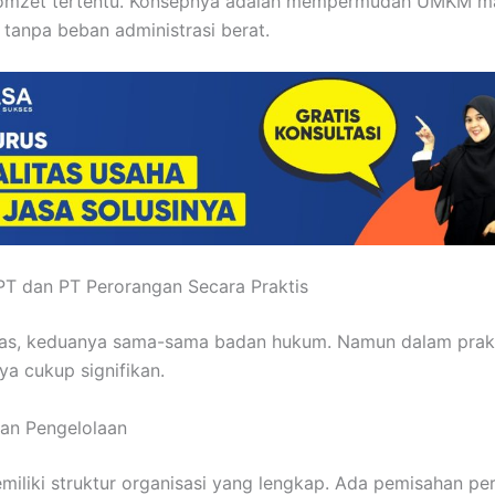
omzet tertentu. Konsepnya adalah mempermudah UMKM m
l tanpa beban administrasi berat.
T dan PT Perorangan Secara Praktis
tas, keduanya sama-sama badan hukum. Namun dalam prakt
a cukup signifikan.
 dan Pengelolaan
miliki struktur organisasi yang lengkap. Ada pemisahan pe