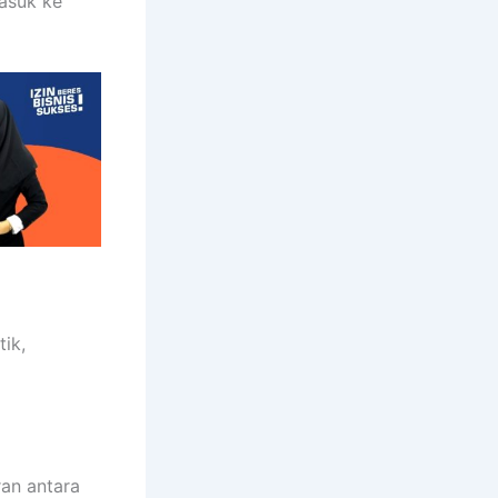
asuk ke
ik,
ran antara