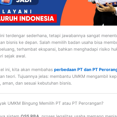
ini terdengar sederhana, tetapi jawabannya sangat menent
an bisnis ke depan. Salah memilih badan usaha bisa mem
peluang, terhambat ekspansi, bahkan menghadapi risiko h
ri sejak awal.
ikel ini, kita akan membahas
perbedaan PT dan PT Peroran
kan teori. Tujuannya jelas: membantu UMKM mengambil ke
t, aman, dan sesuai kebutuhan bisnis.
yak UMKM Bingung Memilih PT atau PT Perorangan?
nya sistem
OSS RBA
, proses legalitas usaha memang menjad