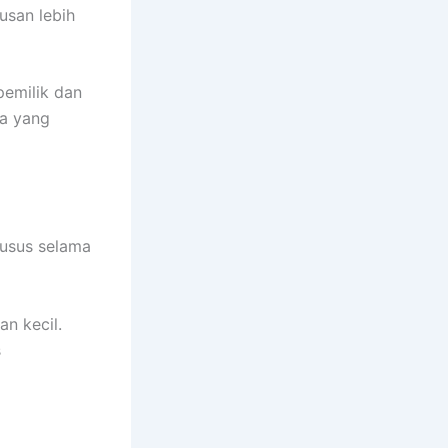
usan lebih
pemilik dan
ha yang
husus selama
n kecil.
s