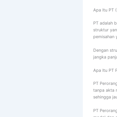
Apa Itu PT 
PT adalah b
struktur ya
pemisahan y
Dengan stru
jangka panj
Apa Itu PT 
PT Perorang
tanpa akta 
sehingga jau
PT Perorang