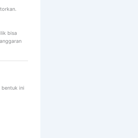
torkan.
ik bisa
elanggaran
 bentuk ini