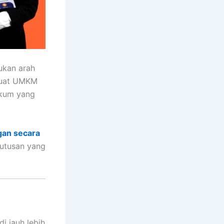
ukan arah
buat UMKM
ukum yang
gan secara
putusan yang
i jauh lebih