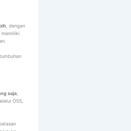
bih
, dengan
 memiliki
an.
ertumbuhan
ang saja
,
elalui OSS,
batasan