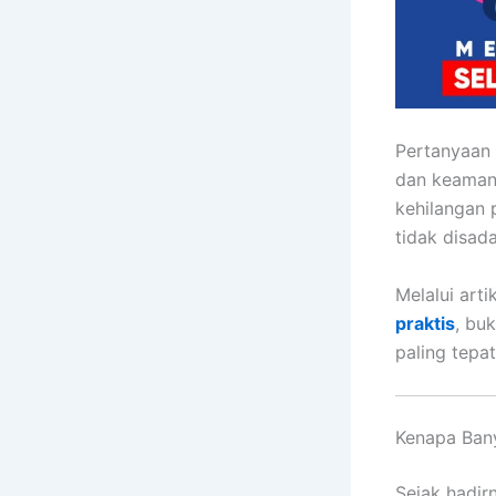
Pertanyaan 
dan keaman
kehilangan 
tidak disada
Melalui art
praktis
, bu
paling tepa
Kenapa Ban
Sejak hadir