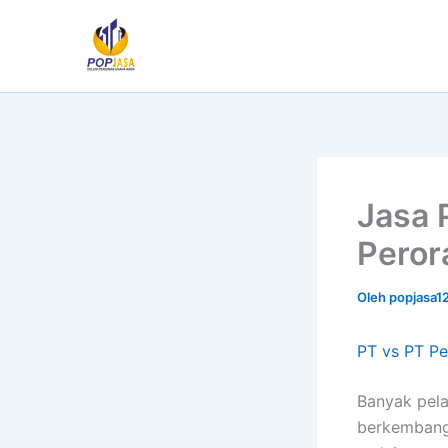
Lewati
ke
konten
Jasa 
Pero
Oleh
popjasa1
PT vs PT P
Banyak pela
berkembang.