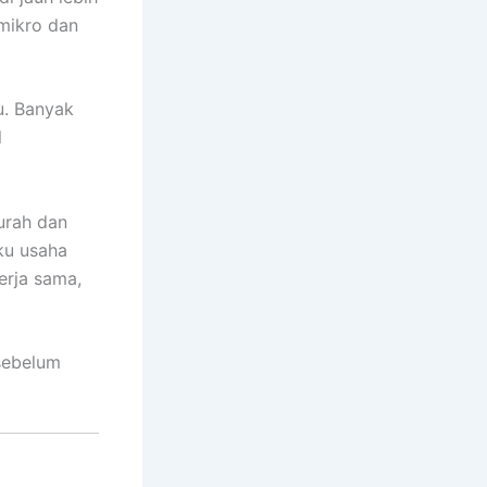
mikro dan
u. Banyak
l
murah dan
ku usaha
erja sama,
sebelum