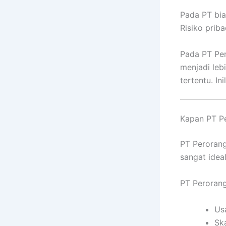
Pada PT bia
Risiko priba
Pada PT Per
menjadi lebi
tertentu. In
Kapan PT P
PT Perorang
sangat ideal
PT Perorang
Us
Sk