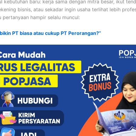
l kebutuhan baru: kerja sama dengan mitra besar, ikut tend
ning bisnis, atau sekadar ingin usaha terlihat lebih profes
tu pertanyaan hampir selalu muncul:
 bikin PT biasa atau cukup PT Perorangan?”