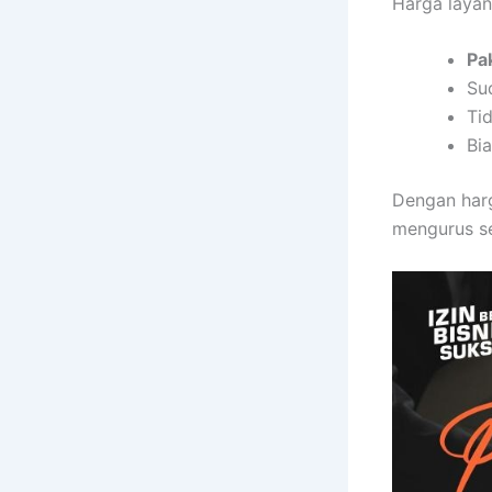
Harga layan
Pa
Su
Ti
Bi
Dengan harg
mengurus se