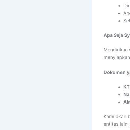
Did
An
Se
Apa Saja S
Mendirikan
menyiapkan
Dokumen y
KT
Na
Al
Kami akan b
entitas lain.