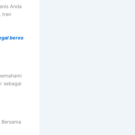
isnis Anda
 tren
egal beres
 memahami
r sebagai
. Bersama