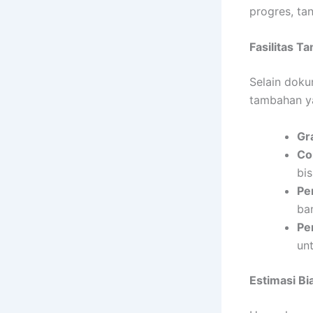
progres, ta
Fasilitas 
Selain doku
tambahan y
Gr
Co
bis
Pe
ba
Pe
unt
Estimasi B