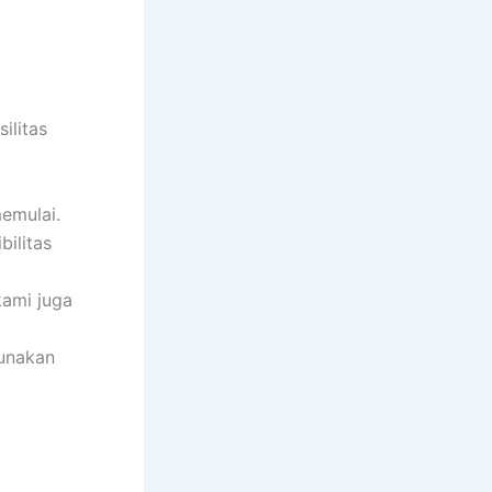
ilitas
emulai.
bilitas
kami juga
gunakan