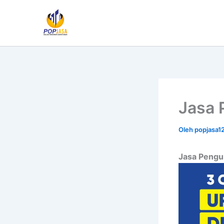
Lewati
ke
konten
Jasa 
Oleh
popjasa1
Jasa Pengu