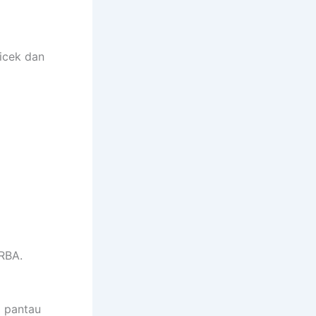
icek dan
RBA.
p pantau