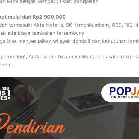
an kami sangat kompetitif dan transparan.
ket mulai dari Rp2.900.000
dah termasuk: Akta Notaris, SK Kemenkumham, OSS, NIB,
dak ada biaya tambahan tersembunyi
aya bisa menyesuaikan wilayah domisili dan kebutuhan tam
a tersebut, Anda sudah bisa memiliki badan usaha resmi t
ndiri.