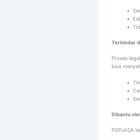
Se
Est
Ti
Terhindar 
Proses lega
bisa menye
Ti
Ce
Se
Dibantu ol
POPJASA te