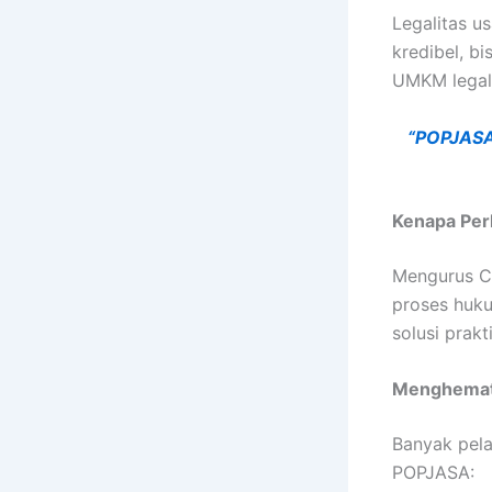
Legalitas u
kredibel, b
UMKM legal 
“POPJASA 
Kenapa Per
Mengurus CV
proses huku
solusi prak
Menghemat
Banyak pela
POPJASA: