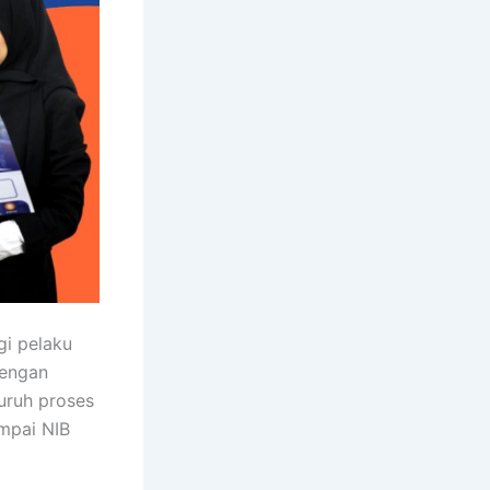
gi pelaku
Dengan
luruh proses
ampai NIB