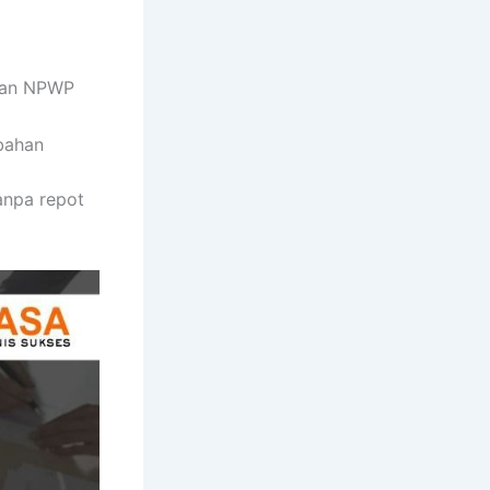
 dan NPWP
bahan
anpa repot