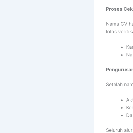
Proses Ce
Nama CV har
lolos verifik
Ka
Nam
Pengurusan
Setelah nama
Ak
Ke
Da
Seluruh alu