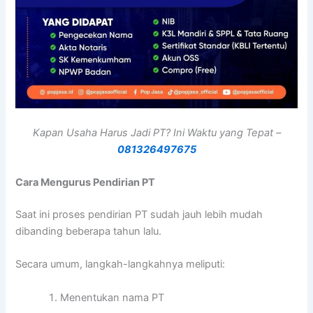
Kapan Usaha Harus Jadi PT? Ini Waktu yang Tepat –
081326497675
Cara Mengurus Pendirian PT
Saat ini proses pendirian PT sudah jauh lebih mudah
dibanding beberapa tahun lalu.
Secara umum, langkah-langkahnya meliputi:
Menentukan nama PT