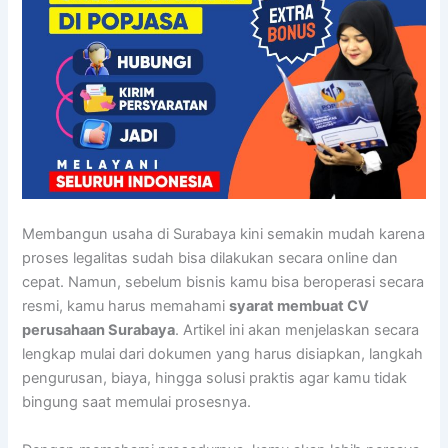
Membangun usaha di Surabaya kini semakin mudah karena
proses legalitas sudah bisa dilakukan secara online dan
cepat. Namun, sebelum bisnis kamu bisa beroperasi secara
resmi, kamu harus memahami
syarat membuat CV
perusahaan Surabaya
. Artikel ini akan menjelaskan secara
lengkap mulai dari dokumen yang harus disiapkan, langkah
pengurusan, biaya, hingga solusi praktis agar kamu tidak
bingung saat memulai prosesnya.