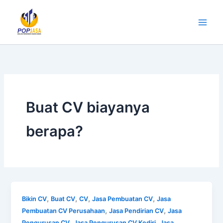
Lewati
ke
konten
Buat CV biayanya
berapa?
,
,
,
,
Bikin CV
Buat CV
CV
Jasa Pembuatan CV
Jasa
,
,
Pembuatan CV Perusahaan
Jasa Pendirian CV
Jasa
,
,
Pengurusan CV
Jasa Pengurusan CV Kediri
Jasa