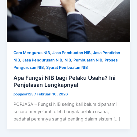
,
,
Cara Mengurus NIB
Jasa Pembuatan NIB
Jasa Pendirian
,
,
,
,
NIB
Jasa Pengurusan NIB
NIB
Pembuatan NIB
Proses
,
Pengurusan NIB
Syarat Pembuatan NIB
Apa Fungsi NIB bagi Pelaku Usaha? Ini
Penjelasan Lengkapnya!
popjasa123
/
Februari 16, 2026
POPJASA – Fungsi NIB sering kali belum dipahami
secara menyeluruh oleh banyak pelaku usaha,
padahal perannya sangat penting dalam sistem […]