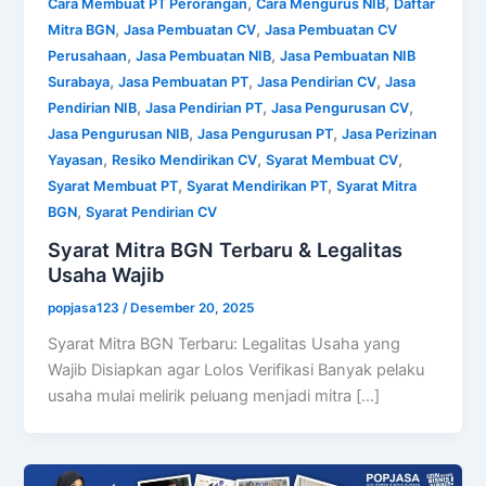
,
,
Cara Membuat PT Perorangan
Cara Mengurus NIB
Daftar
,
,
Mitra BGN
Jasa Pembuatan CV
Jasa Pembuatan CV
,
,
Perusahaan
Jasa Pembuatan NIB
Jasa Pembuatan NIB
,
,
,
Surabaya
Jasa Pembuatan PT
Jasa Pendirian CV
Jasa
,
,
,
Pendirian NIB
Jasa Pendirian PT
Jasa Pengurusan CV
,
,
Jasa Pengurusan NIB
Jasa Pengurusan PT
Jasa Perizinan
,
,
,
Yayasan
Resiko Mendirikan CV
Syarat Membuat CV
,
,
Syarat Membuat PT
Syarat Mendirikan PT
Syarat Mitra
,
BGN
Syarat Pendirian CV
Syarat Mitra BGN Terbaru & Legalitas
Usaha Wajib
popjasa123
/
Desember 20, 2025
Syarat Mitra BGN Terbaru: Legalitas Usaha yang
Wajib Disiapkan agar Lolos Verifikasi Banyak pelaku
usaha mulai melirik peluang menjadi mitra […]