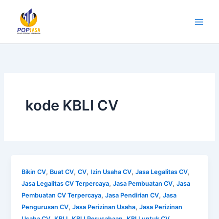
Lewati
ke
konten
kode KBLI CV
,
,
,
,
,
Bikin CV
Buat CV
CV
Izin Usaha CV
Jasa Legalitas CV
,
,
Jasa Legalitas CV Terpercaya
Jasa Pembuatan CV
Jasa
,
,
Pembuatan CV Terpercaya
Jasa Pendirian CV
Jasa
,
,
Pengurusan CV
Jasa Perizinan Usaha
Jasa Perizinan
,
,
,
Usaha CV
KBLI
KBLI Perusahaan
KBLI untuk CV