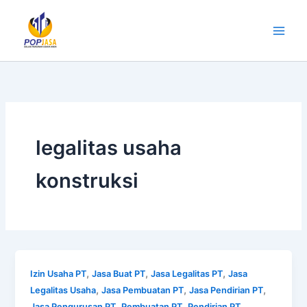
Lewati
ke
konten
legalitas usaha
konstruksi
,
,
,
Izin Usaha PT
Jasa Buat PT
Jasa Legalitas PT
Jasa
,
,
,
Legalitas Usaha
Jasa Pembuatan PT
Jasa Pendirian PT
,
,
,
Jasa Pengurusan PT
Pembuatan PT
Pendirian PT