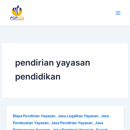
Lewati
ke
konten
pendirian yayasan
pendidikan
,
,
Biaya Pendirian Yayasan
Jasa Legalitas Yayasan
Jasa
,
,
Pembuatan Yayasan
Jasa Pendirian Yayasan
Jasa
,
,
Pengurusan Yayasan
Jasa Perizinan Yayasan
Syarat