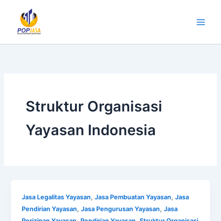
Lewati
ke
konten
Struktur Organisasi
Yayasan Indonesia
,
,
Jasa Legalitas Yayasan
Jasa Pembuatan Yayasan
Jasa
,
,
Pendirian Yayasan
Jasa Pengurusan Yayasan
Jasa
,
,
Perizinan Yayasan
Pendirian Yayasan
Struktur Organisasi