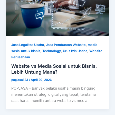
,
,
Jasa Legalitas Usaha
Jasa Pembuatan Website
media
,
,
,
sosial untuk bisnis
Technology
Urus Izin Usaha
Website
Perusahaan
Website vs Media Sosial untuk Bisnis,
Lebih Untung Mana?
popjasa123
/
April 20, 2026
POPJASA – Banyak pelaku usaha masih bingung
menentukan strategi digital yang tepat, terutama
saat harus memilih antara website vs media