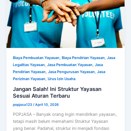
,
,
Biaya Pembuatan Yayasan
Biaya Pendirian Yayasan
Jasa
,
,
Legalitas Yayasan
Jasa Pembuatan Yayasan
Jasa
,
,
Pendirian Yayasan
Jasa Pengurusan Yayasan
Jasa
,
Perizinan Yayasan
Urus Izin Usaha
Jangan Salah! Ini Struktur Yayasan
Sesuai Aturan Terbaru
popjasa123
/
April 10, 2026
POPJASA – Banyak orang ingin mendirikan yayasan,
tetapi masih belum memahami Struktur Yayasan
yang benar. Padahal, struktur ini menjadi fondasi