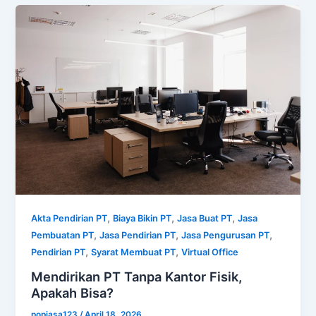
,
,
,
Akta Pendirian PT
Biaya Bikin PT
Jasa Buat PT
Jasa
,
,
,
Pembuatan PT
Jasa Pendirian PT
Jasa Pengurusan PT
,
,
Pendirian PT
Syarat Membuat PT
Virtual Office
Mendirikan PT Tanpa Kantor Fisik,
Apakah Bisa?
popjasa123
/
April 18, 2026