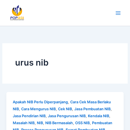
Lewati
ke
konten
urus nib
,
Apakah NIB Perlu Diperpanjang
Cara Cek Masa Berlaku
,
,
,
,
NIB
Cara Mengurus NIB
Cek NIB
Jasa Pembuatan NIB
,
,
,
Jasa Pendirian NIB
Jasa Pengurusan NIB
Kendala NIB
,
,
,
,
Masalah NIB
NIB
NIB Bermasalah
OSS NIB
Pembuatan
,
,
NIB
Proses Pengurusan NIB
Syarat Pembuatan NIB