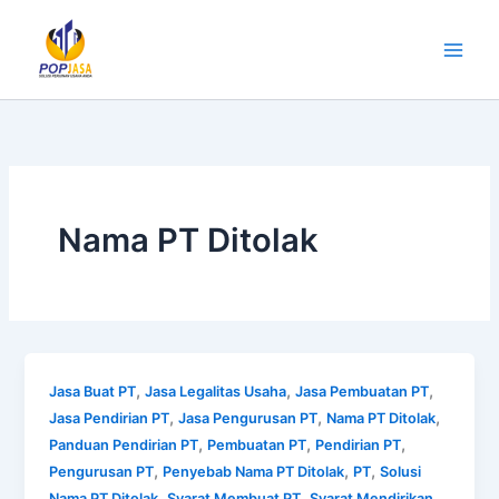
Lewati
ke
konten
Nama PT Ditolak
,
,
,
Jasa Buat PT
Jasa Legalitas Usaha
Jasa Pembuatan PT
,
,
,
Jasa Pendirian PT
Jasa Pengurusan PT
Nama PT Ditolak
,
,
,
Panduan Pendirian PT
Pembuatan PT
Pendirian PT
,
,
,
Pengurusan PT
Penyebab Nama PT Ditolak
PT
Solusi
,
,
Nama PT Ditolak
Syarat Membuat PT
Syarat Mendirikan