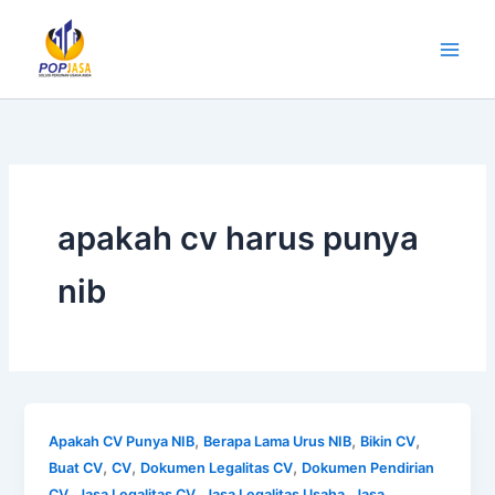
Lewati
ke
konten
apakah cv harus punya
nib
,
,
,
Apakah CV Punya NIB
Berapa Lama Urus NIB
Bikin CV
,
,
,
Buat CV
CV
Dokumen Legalitas CV
Dokumen Pendirian
,
,
,
CV
Jasa Legalitas CV
Jasa Legalitas Usaha
Jasa