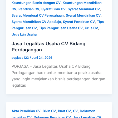
,
Keuntungan Bisnis dengan CV
Keuntungan Mendirikan
,
,
,
,
CV
Pendirian CV
Syarat Bikin CV
Syarat Membuat CV
,
,
Syarat Membuat CV Perusahaan
Syarat Mendirikan CV
,
,
Syarat Mendirikan CV Apa Saja
Syarat Pendirian CV
Tips
,
,
,
Pengurusan CV
Tips Pengurusan Usaha CV
Urus CV
Urus Izin Usaha
Jasa Legalitas Usaha CV Bidang
Perdagangan
popjasa123
/
Juni 24, 2026
POPJASA – Jasa Legalitas Usaha CV Bidang
Perdagangan hadir untuk membantu pelaku usaha
yang ingin menjalankan bisnis perdagangan dengan
legalitas
,
,
,
,
Akta Pendirian CV
Bikin CV
Buat CV
CV
Dokumen
,
,
,
Legalitas CV
Dokumen Pendirian CV
Jasa Legalitas CV