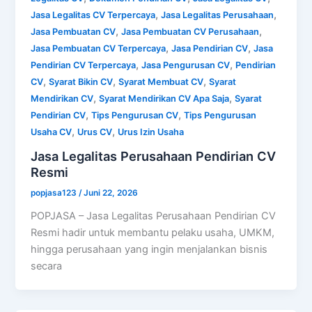
,
,
Jasa Legalitas CV Terpercaya
Jasa Legalitas Perusahaan
,
,
Jasa Pembuatan CV
Jasa Pembuatan CV Perusahaan
,
,
Jasa Pembuatan CV Terpercaya
Jasa Pendirian CV
Jasa
,
,
Pendirian CV Terpercaya
Jasa Pengurusan CV
Pendirian
,
,
,
CV
Syarat Bikin CV
Syarat Membuat CV
Syarat
,
,
Mendirikan CV
Syarat Mendirikan CV Apa Saja
Syarat
,
,
Pendirian CV
Tips Pengurusan CV
Tips Pengurusan
,
,
Usaha CV
Urus CV
Urus Izin Usaha
Jasa Legalitas Perusahaan Pendirian CV
Resmi
popjasa123
/
Juni 22, 2026
POPJASA – Jasa Legalitas Perusahaan Pendirian CV
Resmi hadir untuk membantu pelaku usaha, UMKM,
hingga perusahaan yang ingin menjalankan bisnis
secara