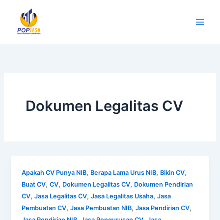
Lewati
ke
konten
Dokumen Legalitas CV
,
,
,
Apakah CV Punya NIB
Berapa Lama Urus NIB
Bikin CV
,
,
,
Buat CV
CV
Dokumen Legalitas CV
Dokumen Pendirian
,
,
,
CV
Jasa Legalitas CV
Jasa Legalitas Usaha
Jasa
,
,
,
Pembuatan CV
Jasa Pembuatan NIB
Jasa Pendirian CV
,
,
Jasa Pendirian NIB
Jasa Pengurusan CV
Jasa