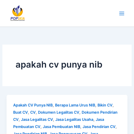
Lewati
ke
konten
apakah cv punya nib
,
,
,
Apakah CV Punya NIB
Berapa Lama Urus NIB
Bikin CV
,
,
,
Buat CV
CV
Dokumen Legalitas CV
Dokumen Pendirian
,
,
,
CV
Jasa Legalitas CV
Jasa Legalitas Usaha
Jasa
,
,
,
Pembuatan CV
Jasa Pembuatan NIB
Jasa Pendirian CV
,
,
Jasa Pendirian NIB
Jasa Pengurusan CV
Jasa