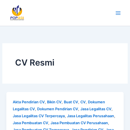
Lewati
ke
konten
CV Resmi
,
,
,
,
Akta Pendirian CV
Bikin CV
Buat CV
CV
Dokumen
,
,
,
Legalitas CV
Dokumen Pendirian CV
Jasa Legalitas CV
,
,
Jasa Legalitas CV Terpercaya
Jasa Legalitas Perusahaan
,
,
Jasa Pembuatan CV
Jasa Pembuatan CV Perusahaan
,
,
Jasa Pembuatan CV Terpercaya
Jasa Pendirian CV
Jasa