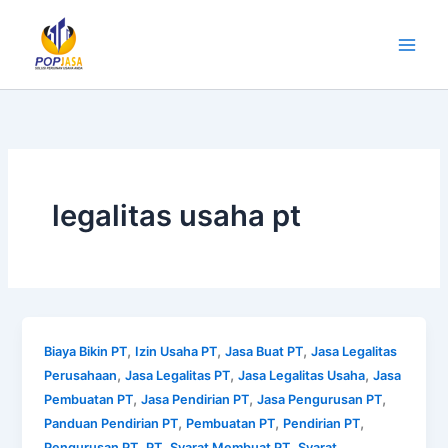
Lewati
ke
konten
legalitas usaha pt
,
,
,
Biaya Bikin PT
Izin Usaha PT
Jasa Buat PT
Jasa Legalitas
,
,
,
Perusahaan
Jasa Legalitas PT
Jasa Legalitas Usaha
Jasa
,
,
,
Pembuatan PT
Jasa Pendirian PT
Jasa Pengurusan PT
,
,
,
Panduan Pendirian PT
Pembuatan PT
Pendirian PT
,
,
,
Pengurusan PT
PT
Syarat Membuat PT
Syarat