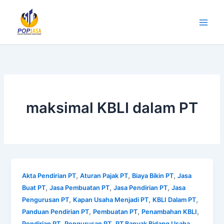
Lewati
ke
konten
maksimal KBLI dalam PT
,
,
,
Akta Pendirian PT
Aturan Pajak PT
Biaya Bikin PT
Jasa
,
,
,
Buat PT
Jasa Pembuatan PT
Jasa Pendirian PT
Jasa
,
,
,
Pengurusan PT
Kapan Usaha Menjadi PT
KBLI Dalam PT
,
,
,
Panduan Pendirian PT
Pembuatan PT
Penambahan KBLI
,
,
Pendirian PT
Pengurusan PT
PT Banyak Bidang Usaha