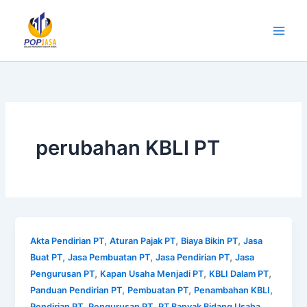
Lewati
ke
konten
perubahan KBLI PT
,
,
,
Akta Pendirian PT
Aturan Pajak PT
Biaya Bikin PT
Jasa
,
,
,
Buat PT
Jasa Pembuatan PT
Jasa Pendirian PT
Jasa
,
,
,
Pengurusan PT
Kapan Usaha Menjadi PT
KBLI Dalam PT
,
,
,
Panduan Pendirian PT
Pembuatan PT
Penambahan KBLI
,
,
Pendirian PT
Pengurusan PT
PT Banyak Bidang Usaha