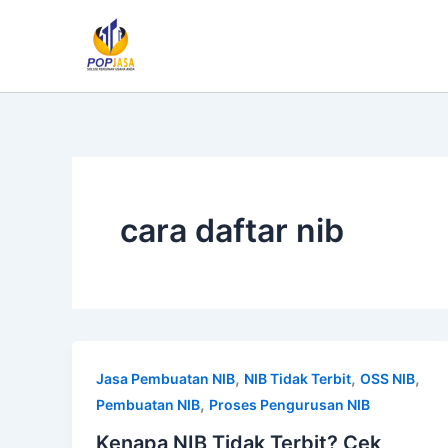
Lewati
ke
konten
cara daftar nib
,
,
,
Jasa Pembuatan NIB
NIB Tidak Terbit
OSS NIB
,
Pembuatan NIB
Proses Pengurusan NIB
Kenapa NIB Tidak Terbit? Cek