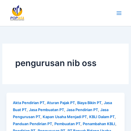
Lewati
ke
konten
pengurusan nib oss
,
,
,
Akta Pendirian PT
Aturan Pajak PT
Biaya Bikin PT
Jasa
,
,
,
Buat PT
Jasa Pembuatan PT
Jasa Pendirian PT
Jasa
,
,
,
Pengurusan PT
Kapan Usaha Menjadi PT
KBLI Dalam PT
,
,
,
Panduan Pendirian PT
Pembuatan PT
Penambahan KBLI
,
,
Pendirian PT
Pengurusan PT
PT Banyak Bidang Usaha