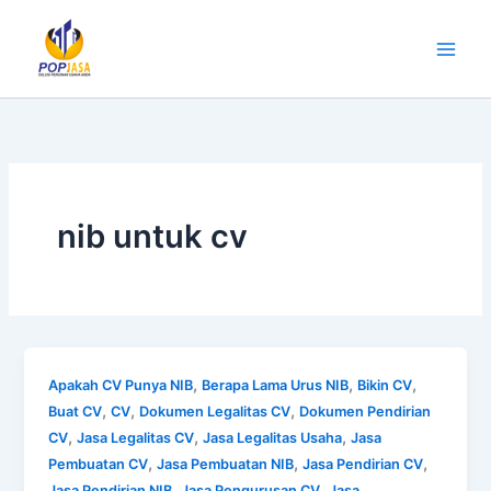
Lewati
ke
konten
nib untuk cv
,
,
,
Apakah CV Punya NIB
Berapa Lama Urus NIB
Bikin CV
,
,
,
Buat CV
CV
Dokumen Legalitas CV
Dokumen Pendirian
,
,
,
CV
Jasa Legalitas CV
Jasa Legalitas Usaha
Jasa
,
,
,
Pembuatan CV
Jasa Pembuatan NIB
Jasa Pendirian CV
,
,
Jasa Pendirian NIB
Jasa Pengurusan CV
Jasa