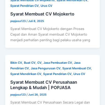
,
,
Syarat Membuat CV Mojokerto
Syarat Mendirikan CV
,
Syarat Pendirian CV
Urus CV
Syarat Membuat CV Mojokerto
popjasa123
/
Juli 8, 2025
Syarat Membuat CV Mojokerto dengan Proses
Cepat dan Aman Syarat membuat CV Mojokerto
menjadi perhatian penting bagi pelaku usaha yang
,
,
,
,
Bikin CV
Buat CV
CV
Jasa Pembuatan CV
Jasa
,
,
,
Pendirian CV
Jasa Pengurusan CV
Syarat Membuat CV
,
,
Syarat Mendirikan CV
Syarat Pendirian CV
Urus CV
Syarat Membuat CV Perusahaan
Lengkap & Mudah | POPJASA
popjasa123
/
Juni 26, 2025
Syarat Membuat CV Perusahaan Secara Legal dan