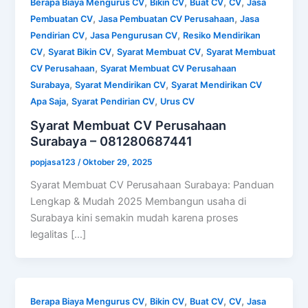
,
,
,
,
Berapa Biaya Mengurus CV
Bikin CV
Buat CV
CV
Jasa
,
,
Pembuatan CV
Jasa Pembuatan CV Perusahaan
Jasa
,
,
Pendirian CV
Jasa Pengurusan CV
Resiko Mendirikan
,
,
,
CV
Syarat Bikin CV
Syarat Membuat CV
Syarat Membuat
,
CV Perusahaan
Syarat Membuat CV Perusahaan
,
,
Surabaya
Syarat Mendirikan CV
Syarat Mendirikan CV
,
,
Apa Saja
Syarat Pendirian CV
Urus CV
Syarat Membuat CV Perusahaan
Surabaya – 081280687441
popjasa123
/
Oktober 29, 2025
Syarat Membuat CV Perusahaan Surabaya: Panduan
Lengkap & Mudah 2025 Membangun usaha di
Surabaya kini semakin mudah karena proses
legalitas […]
,
,
,
,
Berapa Biaya Mengurus CV
Bikin CV
Buat CV
CV
Jasa